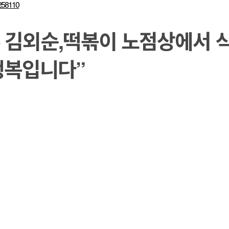
=258110
주 김외순,떡볶이 노점상에서 
행복입니다”